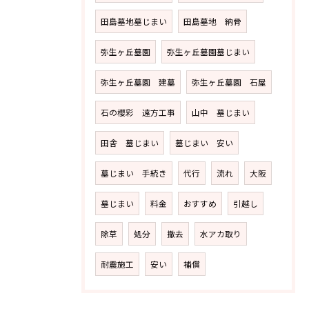
田島墓地墓じまい
田島墓地 納骨
弥生ヶ丘墓園
弥生ヶ丘墓園墓じまい
弥生ヶ丘墓園 建墓
弥生ヶ丘墓園 石屋
石の櫻彩 遠方工事
山中 墓じまい
田舎 墓じまい
墓じまい 安い
墓じまい 手続き
代行
流れ
大阪
墓じまい
料金
おすすめ
引越し
除草
処分
撤去
水アカ取り
耐震施工
安い
補償