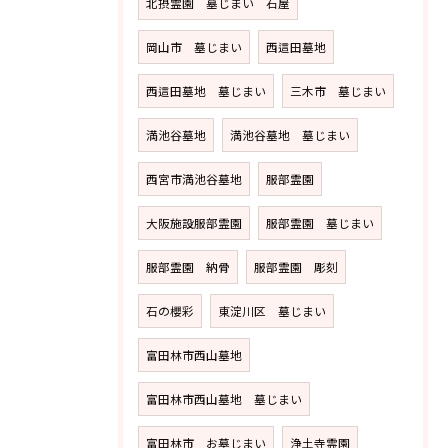
北摂霊園 墓じまい 石屋
岡山市 墓じまい
西這田墓地
西這田墓地 墓じまい
三木市 墓じまい
満池谷墓地
満池谷墓地 墓じまい
西宮市満池谷墓地
服部霊園
大阪施設服部霊園
服部霊園 墓じまい
服部霊園 納骨
服部霊園 彫刻
石の櫻彩
東淀川区 墓じまい
富田林市西山墓地
富田林市西山墓地 墓じまい
富田林市 お墓じまい
浄土寺霊園