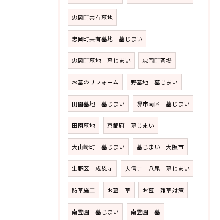
忠岡町共有墓地
忠岡町共有墓地 墓じまい
忠岡町墓地 墓じまい
忠岡町斎場
お墓のリフォーム
野墓地 墓じまい
田園墓地 墓じまい
堺市南区 墓じまい
田園墓地
京都府 墓じまい
大山崎町 墓じまい
墓じまい 大阪市
生野区 成恩寺
大信寺 八尾 墓じまい
防草施工
お墓 草
お墓 雑草対策
南霊園 墓じまい
南霊園 墓