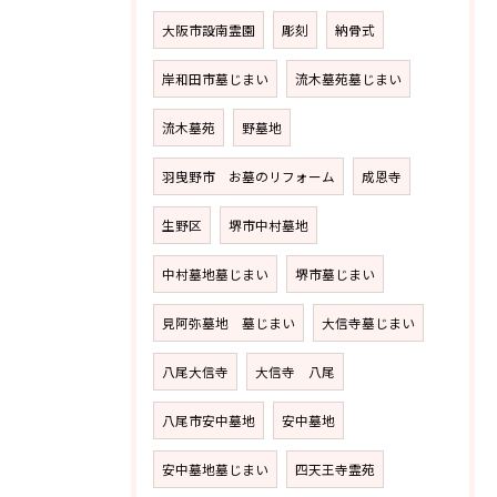
大阪市設南霊園
彫刻
納骨式
岸和田市墓じまい
流木墓苑墓じまい
流木墓苑
野墓地
羽曳野市 お墓のリフォーム
成恩寺
生野区
堺市中村墓地
中村墓地墓じまい
堺市墓じまい
見阿弥墓地 墓じまい
大信寺墓じまい
八尾大信寺
大信寺 八尾
八尾市安中墓地
安中墓地
安中墓地墓じまい
四天王寺霊苑