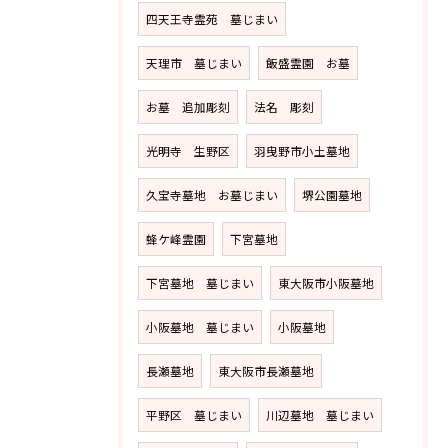
四天王寺霊苑 墓じまい
天理市 墓じまい
飯盛霊園 お墓
お墓 追加彫刻
法名 彫刻
光明寺 生野区
羽曳野市小土墓地
久宝寺墓地 お墓じまい
堺公園墓地
蜂ケ峰霊園
下宮墓地
下宮墓地 墓じまい
東大阪市小阪墓地
小阪墓地 墓じまい
小阪墓地
長瀬墓地
東大阪市長瀬墓地
平野区 墓じまい
川辺墓地 墓じまい