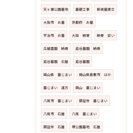
天ヶ瀬公園墓地
基礎工事
新規墓建立
大阪市 お墓
京都府 お墓
宇治市 お墓
大阪 納骨
納骨 安い
瓜破霊園 納骨
追谷墓園 納骨
追谷墓園 石屋
追谷墓園
岡山県 墓じまい
岡山県倉敷市 はか
墓じまい 遠方
岡山 墓じまい
八尾市 墓じまい
顕証寺 墓じまい
八尾市 石屋
八尾 墓じまい
顕証寺 石屋
堺公園墓地 石屋