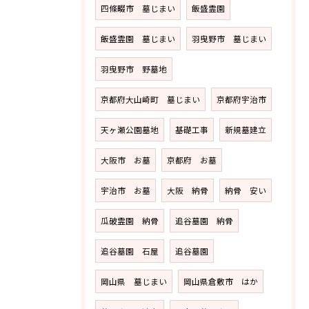
四條畷市 墓じまい
飯盛霊園
飯盛霊園 墓じまい
羽曳野市 墓じまい
羽曳野市 野墓地
京都府大山崎町 墓じまい
京都府宇治市
天ヶ瀬公園墓地
基礎工事
新規墓建立
大阪市 お墓
京都府 お墓
宇治市 お墓
大阪 納骨
納骨 安い
瓜破霊園 納骨
追谷墓園 納骨
追谷墓園 石屋
追谷墓園
岡山県 墓じまい
岡山県倉敷市 はか