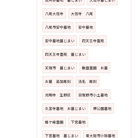
見阿弥墓地 墓じまい
大信寺墓じまい
八尾大信寺
大信寺 八尾
八尾市安中墓地
安中墓地
安中墓地墓じまい
四天王寺霊苑
四天王寺霊苑 墓じまい
天理市 墓じまい
飯盛霊園 お墓
お墓 追加彫刻
法名 彫刻
光明寺 生野区
羽曳野市小土墓地
久宝寺墓地 お墓じまい
堺公園墓地
蜂ケ峰霊園
下宮墓地
下宮墓地 墓じまい
東大阪市小阪墓地