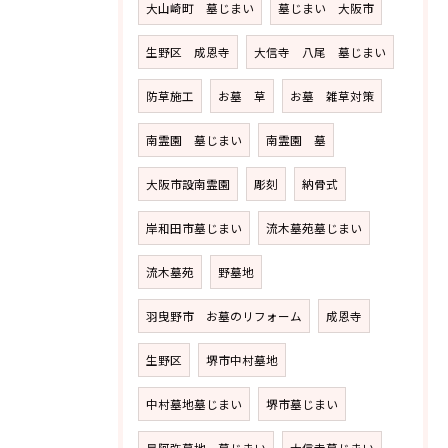
大山崎町 墓じまい
墓じまい 大阪市
生野区 成恩寺
大信寺 八尾 墓じまい
防草施工
お墓 草
お墓 雑草対策
南霊園 墓じまい
南霊園 墓
大阪市設南霊園
彫刻
納骨式
岸和田市墓じまい
流木墓苑墓じまい
流木墓苑
野墓地
羽曳野市 お墓のリフォーム
成恩寺
生野区
堺市中村墓地
中村墓地墓じまい
堺市墓じまい