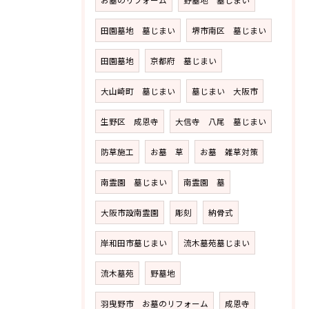
田園墓地 墓じまい
堺市南区 墓じまい
田園墓地
京都府 墓じまい
大山崎町 墓じまい
墓じまい 大阪市
生野区 成恩寺
大信寺 八尾 墓じまい
防草施工
お墓 草
お墓 雑草対策
南霊園 墓じまい
南霊園 墓
大阪市設南霊園
彫刻
納骨式
岸和田市墓じまい
流木墓苑墓じまい
流木墓苑
野墓地
羽曳野市 お墓のリフォーム
成恩寺