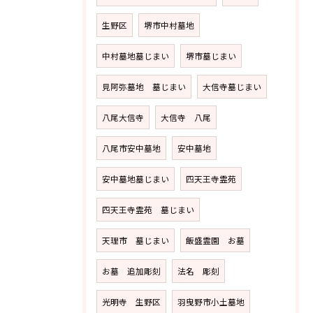
生野区
堺市中村墓地
中村墓地墓じまい
堺市墓じまい
見阿弥墓地 墓じまい
大信寺墓じまい
八尾大信寺
大信寺 八尾
八尾市安中墓地
安中墓地
安中墓地墓じまい
四天王寺霊苑
四天王寺霊苑 墓じまい
天理市 墓じまい
飯盛霊園 お墓
お墓 追加彫刻
法名 彫刻
光明寺 生野区
羽曳野市小土墓地