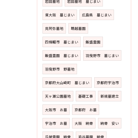
岩田墓地
岩田墓地 墓じまい
東大阪 墓じまい
広島県 墓じまい
見阿弥墓地
鵯越墓園
四條畷市 墓じまい
飯盛霊園
飯盛霊園 墓じまい
羽曳野市 墓じまい
羽曳野市 野墓地
京都府大山崎町 墓じまい
京都府宇治市
天ヶ瀬公園墓地
基礎工事
新規墓建立
大阪市 お墓
京都府 お墓
宇治市 お墓
大阪 納骨
納骨 安い
瓜破霊園 納骨
追谷墓園 納骨