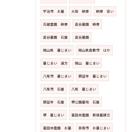
宇治市 お墓
大阪 納骨
納骨 安い
瓜破霊園 納骨
追谷墓園 納骨
追谷墓園 石屋
追谷墓園
岡山県 墓じまい
岡山県倉敷市 はか
墓じまい 遠方
岡山 墓じまい
八尾市 墓じまい
顕証寺 墓じまい
八尾市 石屋
八尾 墓じまい
顕証寺 石屋
堺公園墓地 石屋
堺 墓じまい
富田林霊園 新規墓建立
富田林霊園 お墓
泉南市 お墓じまい