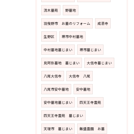
流木墓苑
野墓地
羽曳野市 お墓のリフォーム
成恩寺
生野区
堺市中村墓地
中村墓地墓じまい
堺市墓じまい
見阿弥墓地 墓じまい
大信寺墓じまい
八尾大信寺
大信寺 八尾
八尾市安中墓地
安中墓地
安中墓地墓じまい
四天王寺霊苑
四天王寺霊苑 墓じまい
天理市 墓じまい
飯盛霊園 お墓