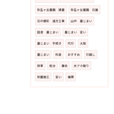
弥生ヶ丘墓園 建墓
弥生ヶ丘墓園 石屋
石の櫻彩 遠方工事
山中 墓じまい
田舎 墓じまい
墓じまい 安い
墓じまい 手続き
代行
大阪
墓じまい
料金
おすすめ
引越し
除草
処分
撤去
水アカ取り
耐震施工
安い
補償