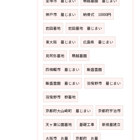
宝塚市 墓じまい
鵯越墓園 墓じまい
神戸市 墓じまい
納骨式 10000円
岩田墓地
岩田墓地 墓じまい
東大阪 墓じまい
広島県 墓じまい
見阿弥墓地
鵯越墓園
四條畷市 墓じまい
飯盛霊園
飯盛霊園 墓じまい
羽曳野市 墓じまい
羽曳野市 野墓地
京都府大山崎町 墓じまい
京都府宇治市
天ヶ瀬公園墓地
基礎工事
新規墓建立
大阪市 お墓
京都府 お墓