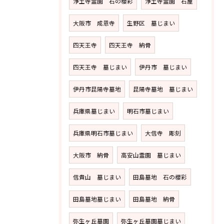
浄土寺霊園 石の櫻彩
浄土寺霊園 石屋
大阪市 成恩寺
生野区 墓じまい
四天王寺
四天王寺 納骨
四天王寺 墓じまい
伊丹市 墓じまい
伊丹市昆陽寺墓地
昆陽寺墓地 墓じまい
兵庫県墓じまい
明石市墓じまい
兵庫県明石市墓じまい
大信寺 彫刻
大阪市 納骨
高安山霊園 墓じまい
信貴山 墓じまい
田島墓地 石の櫻彩
田島墓地墓じまい
田島墓地 納骨
弥生ヶ丘墓園
弥生ヶ丘墓園墓じまい