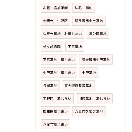
お墓 追加彫刻
法名 彫刻
光明寺 生野区
羽曳野市小土墓地
久宝寺墓地 お墓じまい
堺公園墓地
蜂ケ峰霊園
下宮墓地
下宮墓地 墓じまい
東大阪市小阪墓地
小阪墓地 墓じまい
小阪墓地
長瀬墓地
東大阪市長瀬墓地
平野区 墓じまい
川辺墓地 墓じまい
岸和田墓じまい
八尾市久宝寺墓地
八尾市墓じまい