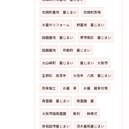
忠岡町墓地 墓じまい
忠岡町斎場
お墓のリフォーム
野墓地 墓じまい
田園墓地 墓じまい
堺市南区 墓じまい
田園墓地
京都府 墓じまい
大山崎町 墓じまい
墓じまい 大阪市
生野区 成恩寺
大信寺 八尾 墓じまい
防草施工
お墓 草
お墓 雑草対策
南霊園 墓じまい
南霊園 墓
大阪市設南霊園
彫刻
納骨式
岸和田市墓じまい
流木墓苑墓じまい