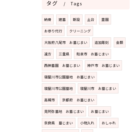
タグ
Tags
納骨
建墓
新設
土台
霊園
お参り代行
クリーニング
大阪府八尾市 お墓じまい
追加彫刻
金額
遠方
三重県
和泉市 お墓じまい
西神墓園 お墓じまい
神戸市 お墓じまい
寝屋川市公園墓地 お墓じまい
寝屋川市公園墓地
寝屋川市 お墓じまい
高槻市
京都府 お墓じまい
見阿弥墓地 お墓じまい
お墓じまい
奈良県 墓じまい
小物入れ
おしゃれ