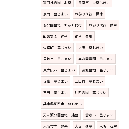
富田林霊園 お墓
泉南市 お墓じまい
泉南 墓じまい
お参り代行 掃除
堺公園墓地 お参り代行
お参り代行 除草
飯盛霊園 納骨
納骨 費用
佐備町 墓じまい
大阪 墓じまい
貝塚市 墓じまい
奥水間霊園 墓じまい
東大阪市 墓じまい
長瀬墓地 墓じまい
兵庫 墓じまい
三田市 墓じまい
三田 墓じまい
川西霊園 墓じまい
兵庫県河西市 墓じまい
天ヶ瀬公園墓地 建墓
倉敷市 墓じまい
大阪市内 建墓
大阪 建墓
大阪 石屋