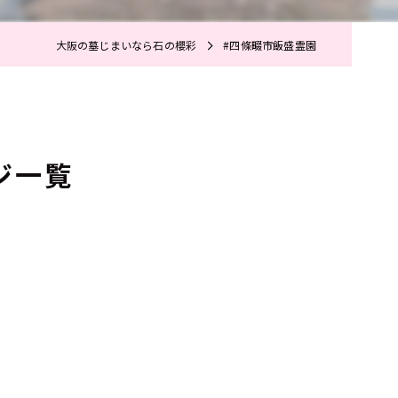
大阪の墓じまいなら石の櫻彩
#四條畷市飯盛霊園
ジ一覧