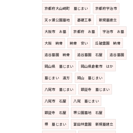
京都府大山崎町 墓じまい
京都府宇治市
天ヶ瀬公園墓地
基礎工事
新規墓建立
大阪市 お墓
京都府 お墓
宇治市 お墓
大阪 納骨
納骨 安い
瓜破霊園 納骨
追谷墓園 納骨
追谷墓園 石屋
追谷墓園
岡山県 墓じまい
岡山県倉敷市 はか
墓じまい 遠方
岡山 墓じまい
八尾市 墓じまい
顕証寺 墓じまい
八尾市 石屋
八尾 墓じまい
顕証寺 石屋
堺公園墓地 石屋
堺 墓じまい
富田林霊園 新規墓建立