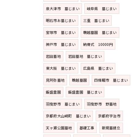
泉大津市 墓じまい
岐阜県 墓じまい
明石市お墓じまい
三重 墓じまい
宝塚市 墓じまい
鵯越墓園 墓じまい
神戸市 墓じまい
納骨式 10000円
岩田墓地
岩田墓地 墓じまい
東大阪 墓じまい
広島県 墓じまい
見阿弥墓地
鵯越墓園
四條畷市 墓じまい
飯盛霊園
飯盛霊園 墓じまい
羽曳野市 墓じまい
羽曳野市 野墓地
京都府大山崎町 墓じまい
京都府宇治市
天ヶ瀬公園墓地
基礎工事
新規墓建立