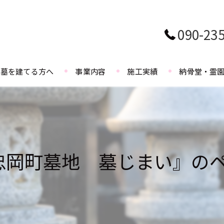
090-23
お墓を建てる方へ
事業内容
施工実績
納骨堂・霊
忠岡町墓地 墓じまい』の