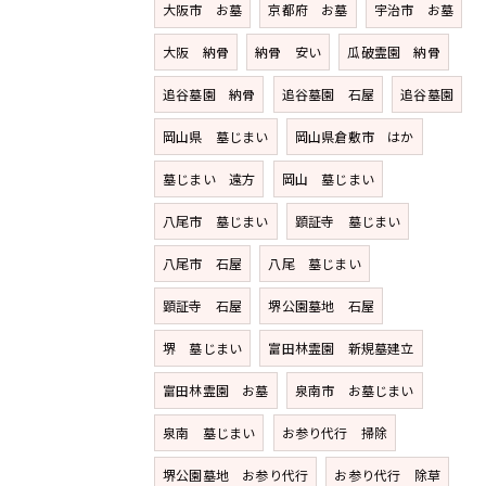
大阪市 お墓
京都府 お墓
宇治市 お墓
大阪 納骨
納骨 安い
瓜破霊園 納骨
追谷墓園 納骨
追谷墓園 石屋
追谷墓園
岡山県 墓じまい
岡山県倉敷市 はか
墓じまい 遠方
岡山 墓じまい
八尾市 墓じまい
顕証寺 墓じまい
八尾市 石屋
八尾 墓じまい
顕証寺 石屋
堺公園墓地 石屋
堺 墓じまい
富田林霊園 新規墓建立
富田林霊園 お墓
泉南市 お墓じまい
泉南 墓じまい
お参り代行 掃除
堺公園墓地 お参り代行
お参り代行 除草