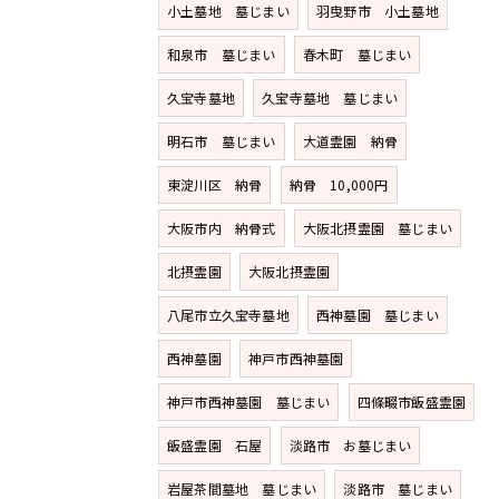
小土墓地 墓じまい
羽曳野市 小土墓地
和泉市 墓じまい
春木町 墓じまい
久宝寺墓地
久宝寺墓地 墓じまい
明石市 墓じまい
大道霊園 納骨
東淀川区 納骨
納骨 10,000円
大阪市内 納骨式
大阪北摂霊園 墓じまい
北摂霊園
大阪北摂霊園
八尾市立久宝寺墓地
西神墓園 墓じまい
西神墓園
神戸市西神墓園
神戸市西神墓園 墓じまい
四條畷市飯盛霊園
飯盛霊園 石屋
淡路市 お墓じまい
岩屋茶間墓地 墓じまい
淡路市 墓じまい