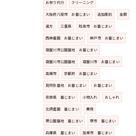
お参り代行
クリーニング
大阪府八尾市 お墓じまい
追加彫刻
金額
遠方
三重県
和泉市 お墓じまい
西神墓園 お墓じまい
神戸市 お墓じまい
寝屋川市公園墓地 お墓じまい
寝屋川市公園墓地
寝屋川市 お墓じまい
高槻市
京都府 お墓じまい
見阿弥墓地 お墓じまい
お墓じまい
奈良県 墓じまい
小物入れ
おしゃれ
北摂霊園 墓じまい
費用
堺公園墓地 墓じまい
堺市 墓じまい
兵庫県 墓じまい
加東市 墓じまい