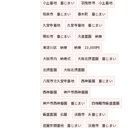
小土墓地 墓じまい
羽曳野市 小土墓地
和泉市 墓じまい
春木町 墓じまい
久宝寺墓地
久宝寺墓地 墓じまい
明石市 墓じまい
大道霊園 納骨
東淀川区 納骨
納骨 10,000円
大阪市内 納骨式
大阪北摂霊園 墓じまい
北摂霊園
大阪北摂霊園
八尾市立久宝寺墓地
西神墓園 墓じまい
西神墓園
神戸市西神墓園
神戸市西神墓園 墓じまい
四條畷市飯盛霊園
飯盛霊園 石屋
淡路市 お墓じまい
岩屋茶間墓地 墓じまい
淡路市 墓じまい