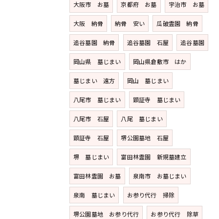
大阪市 お墓
京都府 お墓
宇治市 お墓
大阪 納骨
納骨 安い
瓜破霊園 納骨
追谷墓園 納骨
追谷墓園 石屋
追谷墓園
岡山県 墓じまい
岡山県倉敷市 はか
墓じまい 遠方
岡山 墓じまい
八尾市 墓じまい
顕証寺 墓じまい
八尾市 石屋
八尾 墓じまい
顕証寺 石屋
堺公園墓地 石屋
堺 墓じまい
富田林霊園 新規墓建立
富田林霊園 お墓
泉南市 お墓じまい
泉南 墓じまい
お参り代行 掃除
堺公園墓地 お参り代行
お参り代行 除草