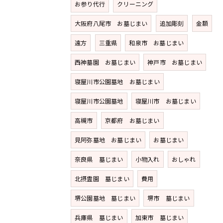
お参り代行
クリーニング
大阪府八尾市 お墓じまい
追加彫刻
金額
遠方
三重県
和泉市 お墓じまい
西神墓園 お墓じまい
神戸市 お墓じまい
寝屋川市公園墓地 お墓じまい
寝屋川市公園墓地
寝屋川市 お墓じまい
高槻市
京都府 お墓じまい
見阿弥墓地 お墓じまい
お墓じまい
奈良県 墓じまい
小物入れ
おしゃれ
北摂霊園 墓じまい
費用
堺公園墓地 墓じまい
堺市 墓じまい
兵庫県 墓じまい
加東市 墓じまい