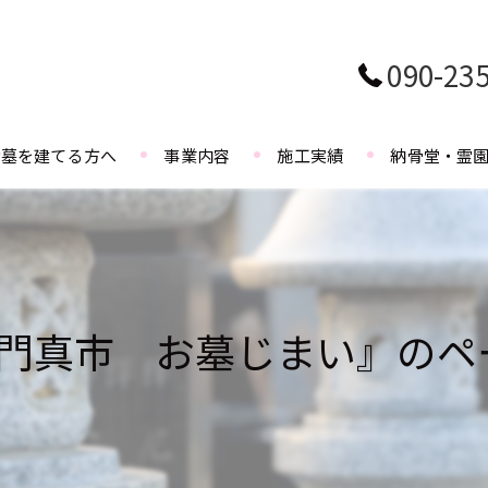
090-23
お墓を建てる方へ
事業内容
施工実績
納骨堂・霊
#門真市 お墓じまい』のペ