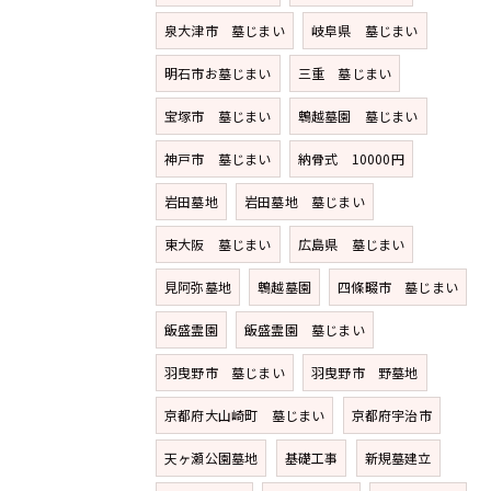
泉大津市 墓じまい
岐阜県 墓じまい
明石市お墓じまい
三重 墓じまい
宝塚市 墓じまい
鵯越墓園 墓じまい
神戸市 墓じまい
納骨式 10000円
岩田墓地
岩田墓地 墓じまい
東大阪 墓じまい
広島県 墓じまい
見阿弥墓地
鵯越墓園
四條畷市 墓じまい
飯盛霊園
飯盛霊園 墓じまい
羽曳野市 墓じまい
羽曳野市 野墓地
京都府大山崎町 墓じまい
京都府宇治市
天ヶ瀬公園墓地
基礎工事
新規墓建立