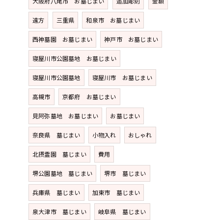
大阪府八尾市 お墓じまい
追加彫刻
金額
遠方
三重県
和泉市 お墓じまい
西神墓園 お墓じまい
神戸市 お墓じまい
寝屋川市公園墓地 お墓じまい
寝屋川市公園墓地
寝屋川市 お墓じまい
高槻市
京都府 お墓じまい
見阿弥墓地 お墓じまい
お墓じまい
奈良県 墓じまい
小物入れ
おしゃれ
北摂霊園 墓じまい
費用
堺公園墓地 墓じまい
堺市 墓じまい
兵庫県 墓じまい
加東市 墓じまい
泉大津市 墓じまい
岐阜県 墓じまい