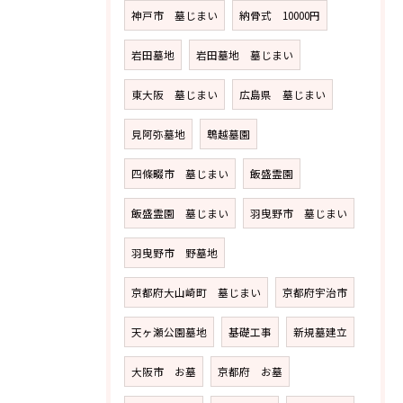
神戸市 墓じまい
納骨式 10000円
岩田墓地
岩田墓地 墓じまい
東大阪 墓じまい
広島県 墓じまい
見阿弥墓地
鵯越墓園
四條畷市 墓じまい
飯盛霊園
飯盛霊園 墓じまい
羽曳野市 墓じまい
羽曳野市 野墓地
京都府大山崎町 墓じまい
京都府宇治市
天ヶ瀬公園墓地
基礎工事
新規墓建立
大阪市 お墓
京都府 お墓