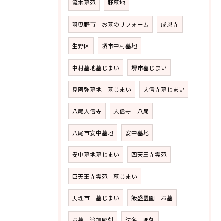
流木墓苑
野墓地
羽曳野市 お墓のリフォーム
成恩寺
生野区
堺市中村墓地
中村墓地墓じまい
堺市墓じまい
見阿弥墓地 墓じまい
大信寺墓じまい
八尾大信寺
大信寺 八尾
八尾市安中墓地
安中墓地
安中墓地墓じまい
四天王寺霊苑
四天王寺霊苑 墓じまい
天理市 墓じまい
飯盛霊園 お墓
お墓 追加彫刻
法名 彫刻