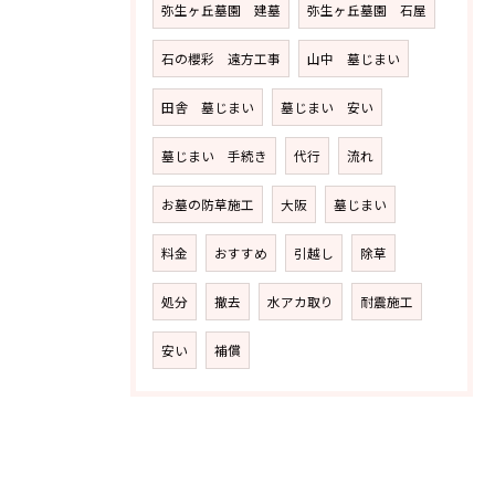
弥生ヶ丘墓園 建墓
弥生ヶ丘墓園 石屋
石の櫻彩 遠方工事
山中 墓じまい
田舎 墓じまい
墓じまい 安い
墓じまい 手続き
代行
流れ
お墓の防草施工
大阪
墓じまい
料金
おすすめ
引越し
除草
処分
撤去
水アカ取り
耐震施工
安い
補償