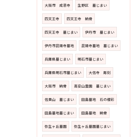
大阪市 成恩寺
生野区 墓じまい
四天王寺
四天王寺 納骨
四天王寺 墓じまい
伊丹市 墓じまい
伊丹市昆陽寺墓地
昆陽寺墓地 墓じまい
兵庫県墓じまい
明石市墓じまい
兵庫県明石市墓じまい
大信寺 彫刻
大阪市 納骨
高安山霊園 墓じまい
信貴山 墓じまい
田島墓地 石の櫻彩
田島墓地墓じまい
田島墓地 納骨
弥生ヶ丘墓園
弥生ヶ丘墓園墓じまい