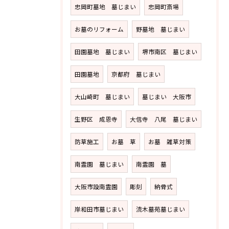
忠岡町墓地 墓じまい
忠岡町斎場
お墓のリフォーム
野墓地 墓じまい
田園墓地 墓じまい
堺市南区 墓じまい
田園墓地
京都府 墓じまい
大山崎町 墓じまい
墓じまい 大阪市
生野区 成恩寺
大信寺 八尾 墓じまい
防草施工
お墓 草
お墓 雑草対策
南霊園 墓じまい
南霊園 墓
大阪市設南霊園
彫刻
納骨式
岸和田市墓じまい
流木墓苑墓じまい